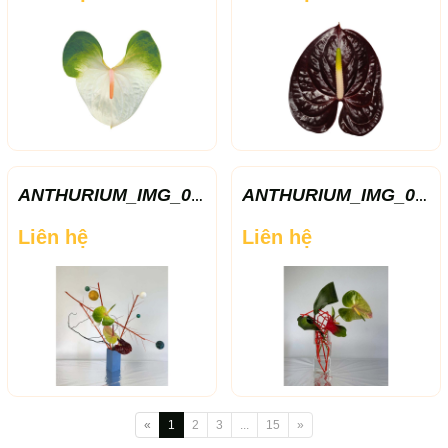
ANTHURIUM_IMG_00
ANTHURIUM_IMG_00
29.jpg
31.jpg
Liên hệ
Liên hệ
«
1
2
3
...
15
»