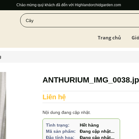
Chào mừng quý khách đã đến với Highlandorchidgarden.com
Trang chủ
Giớ
g
ANTHURIUM_IMG_0038.jp
Liên hệ
Nội dung đang cập nhật.
Tình trạng:
Hết hàng
Mã sản phẩm:
Đang cập nhật...
Đặc tính hoa:
Đang cập nhật...