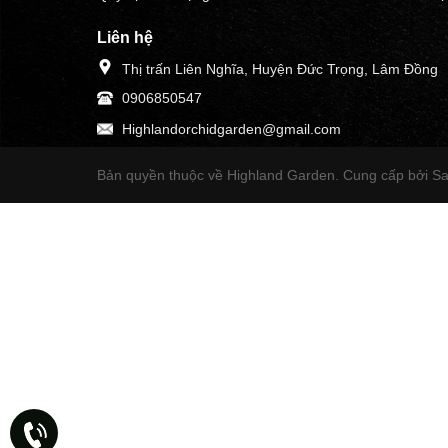
Liên hệ
Thị trấn Liên Nghĩa, Huyện Đức Trọng, Lâm Đồng
0906850547
Highlandorchidgarden@gmail.com
Bản quyền thuộc về Highland Garden.
Cung cấp bởi S