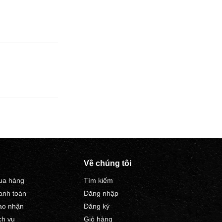
Về chúng tôi
ua hàng
Tìm kiếm
anh toán
Đăng nhập
ao nhận
Đăng ký
ch vụ
Giỏ hàng