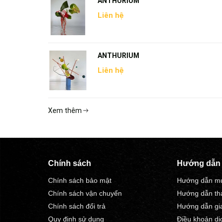
ANTHURIUM
Liên hệ
ANTHURIUM
Liên hệ
Xem thêm
Chính sách
Hướng dẫn
Chính sách bảo mật
Hướng dẫn m
Chính sách vận chuyển
Hướng dẫn th
Chính sách đổi trả
Hướng dẫn gi
Quy định sử dụng
Điều khoản dị