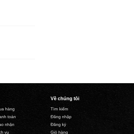
Về chúng tôi
ua hàng
Tìm kiếm
anh toán
Đăng nhập
ao nhận
Đăng ký
ch vụ
Giỏ hàng