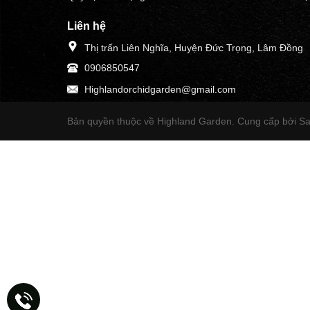
Liên hệ
Thị trấn Liên Nghĩa, Huyện Đức Trọng, Lâm Đồng
0906850547
Highlandorchidgarden@gmail.com
Bản quyền thuộc về Highland Garden.
Cung cấp bởi S