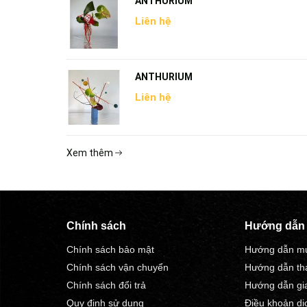
ANTHURIUM
Liên hệ
ANTHURIUM
Liên hệ
Xem thêm
Chính sách
Hướng dẫn
Chính sách bảo mật
Hướng dẫn m
Chính sách vận chuyển
Hướng dẫn th
Chính sách đổi trả
Hướng dẫn gi
Quy định sử dụng
Điều khoản dị