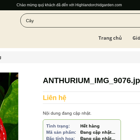
Chào mừng quý khách đã đến với Highlandorchidgarden.com
Trang chủ
Giớ
g
ANTHURIUM_IMG_9076.jp
Liên hệ
Nội dung đang cập nhật.
Tình trạng:
Hết hàng
Mã sản phẩm:
Đang cập nhật...
Đặc tính hoa:
Đang cập nhật...