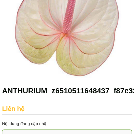
ANTHURIUM_z6510511648437_f87c32
Liên hệ
Nội dung đang cập nhật.