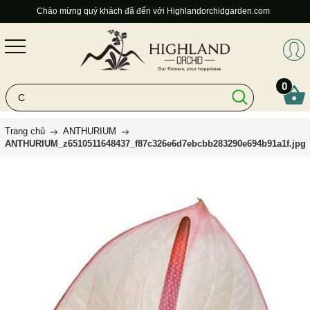
Chào mừng quý khách đã đến với Highlandorchidgarden.com
0
Trang chủ
ANTHURIUM
ANTHURIUM_z6510511648437_f87c326e6d7ebcbb283290e694b91a1f.jpg